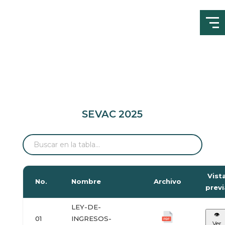
SEVAC 2025
Vist
No.
Nombre
Archivo
previ
LEY-DE-
👁
01
INGRESOS-
Ver