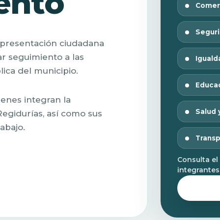
ento
Comer
Seguri
representación ciudadana
r seguimiento a las
Iguald
lica del municipio.
Educac
enes integran la
Salud 
Regidurías, así como sus
abajo.
Transp
Consulta el
integrantes