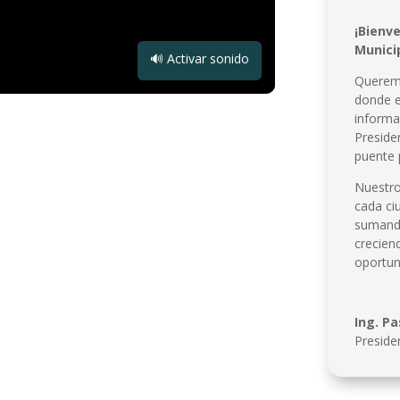
¡Bienve
Munici
🔊 Activar sonido
Queremo
donde e
informa
Preside
puente 
Nuestro
cada ci
sumando
crecien
oportun
Ing. Pa
Preside