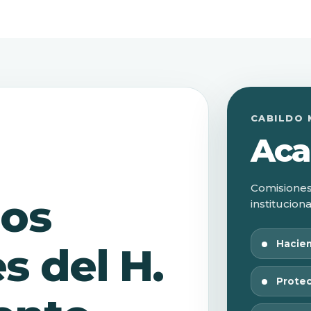
CABILDO 
Aca
Comisiones
los
institucion
Hacien
s del H.
Protec