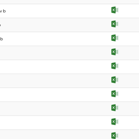
v b
b
-b