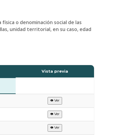
física o denominación social de las
as, unidad territorial, en su caso, edad
Vista previa
👁 Ver
👁 Ver
👁 Ver