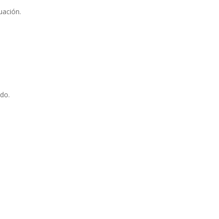
uación.
do.