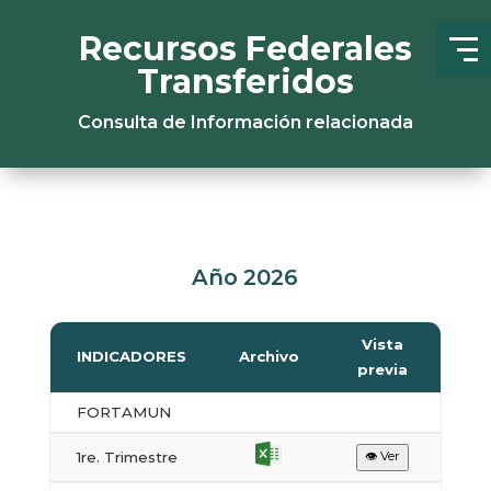
Recursos Federales
Transferidos
Consulta de Información relacionada
Año 2026
Vista
INDICADORES
Archivo
previa
FORTAMUN
1re. Trimestre
👁 Ver